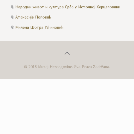
Народни живот и култура Срба у Источној Херцеговини
Атанасије Поповић
Милена Шотра Гаћиновић
© 2018 Muzej Hercegovine. Sva Prava Zadržana.