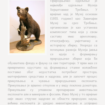
Природњачко одјељење је
најмлађе одјељење Музеја
Херцеговине Требиње. У
вријеме кад је Музеј основан
(1955. године) као Завичајни
Музеј за срез Требиње,
организован је као установа
комплесног типа кoja у свом
саставу има: археолошку,
етнографску, умјетничку и
историјску збирку. Упоредо са
почецима развоја Музеја јавља
се идеја о формирању
природњачке збирке која би
обухватила флору и фауну са ове територије. У први мах се
привремено одустало од формирања сталне изложбене
поставке због недостатка потребног простора,
материјалних средстава и кадрова, али је започет процес
прикупљања и чувања природњачких експоната.
Прикупљање је вршено откупом и у виду поклона донатора.
Прикупљани су углавном препарирани животињски
експонати али и минерали и фосили. Иако Музеј у то вријеме
није имао стручне кадрове из области природних наука,
већина експоната је уредно инвентарисана и успјешно