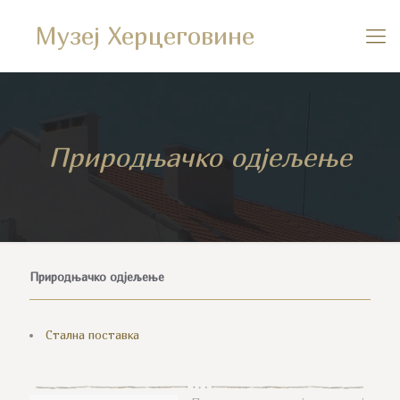
Музеј Херцеговине
Природњачко одјељење
Природњачко одјељење
Стална поставка