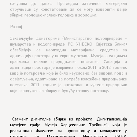
сачувана до данас. Прегледом затеченог материјала
стручњаци су констатовали да се могу издвојити двије
збирке: геолошко-палеонтолошка и зоолошка.
Развој
Захваљујући донаторима (Министарство пољопривреде -
шумарства и водопривреде РС, УНЕСКО, Свјетска Банка)
обезбјеђују се неопходна материјална средства за
адаптацију простора у поткровљу зграде Музеја, а са циљем
прављења сталне природњачке поставке. Санација и
адаптација простора је извршена током 2011. и 2012. године,
када је поткровље које је било неусловно, без зидова, пода и
освјетљења, адаптирано за потребе изложбене природњачке
поставке. 2011. године је ангажован и кустос природњак
који је задужен за збирку и будућу сталну поставку.
Сегмент дигиталне збирке из пројекта „Дигитализација
музејске грађе Музеја Херцеговине Требиње”, који је
реализовао Факултет за производњу и менаџмент у
сарадњи са Математичким Институтом САНУ,