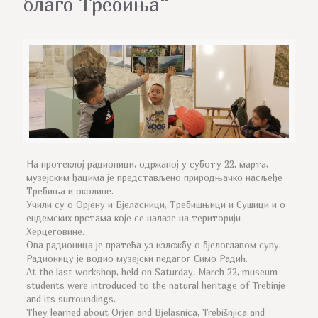
благо Требиња“
На протеклој радионици, одржаној у суботу 22. марта,
музејским ђацима је представљено природњачко насљеђе
Требиња и околине.
Учили су о Орјену и Бјеласници, Требишњици и Сушици и о
ендемских врстама које се налазе на територији
Херцеговине.
Ова радионица је пратећа уз изложбу о бјелоглавом супу.
Радионицу је водио музејски педагог Симо Радић.
At the last workshop, held on Saturday, March 22, museum
students were introduced to the natural heritage of Trebinje
and its surroundings.
They learned about Orjen and Bjelasnica, Trebišnjica and