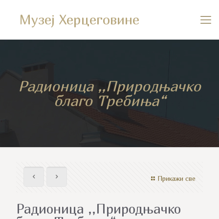
Музеј Херцеговине
Радионица ,,Природњачко
благо Требиња“
Прикажи све
Радионица ,,Природњачко