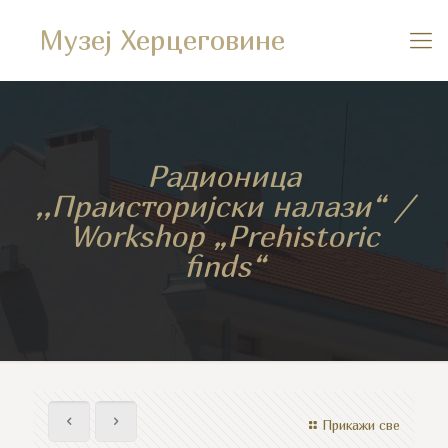
Музеј Херцеговине
Радионица
,,Праисторијски налази“ /
Workshop „Prehistoric
finds“
Прикажи све