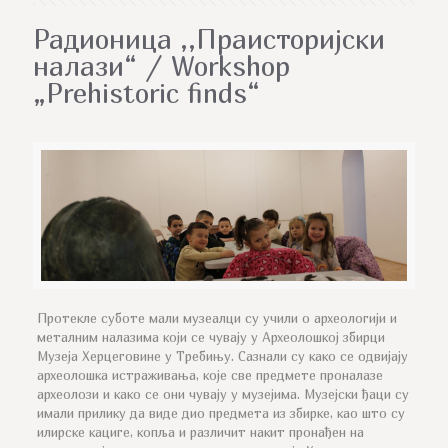
Радионица ,,Праисторијски
налази“ / Workshop
„Prehistoric finds“
Протекле суботе мали музеалци су учили о археологији и
металним налазима који се чувају у Археолошкој збирци
Музеја Херцеговине у Требињу. Сазнали су како се одвијају
археолошка истраживања, које све предмете проналазе
археолози и како се они чувају у музејима. Музејски ђаци су
имали прилику да виде дио предмета из збирке, као што су
илирске кациге, копља и различит накит пронађен на