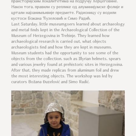
праисторијским локалитетима на подручју Херцеговине.
Након тога, правили су реплике од алуминијумске фолије и
цртали најзанимљивије предмете. Радионицу су водили
кустоси Божана Ђузеловић и Симо Радић.
Last Saturday, little museumgoers learned about archaeology
and metal finds kept in the Archaeological Collection of the
Museum of Herzegovina in Trebinje. They learned how
archaeological research is carried out, what objects
archaeologists find and how they are kept in museums.
Museum students had the opportunity to see some of the
objects from the collection, such as Illyrian helmets, spears
and various jewelry found at prehistoric sites in Herzegovina.
After that, they made replicas from aluminum foil and drew
the most interesting objects. The workshop was led by
curators Božana Đuzelović and Simo Radić.