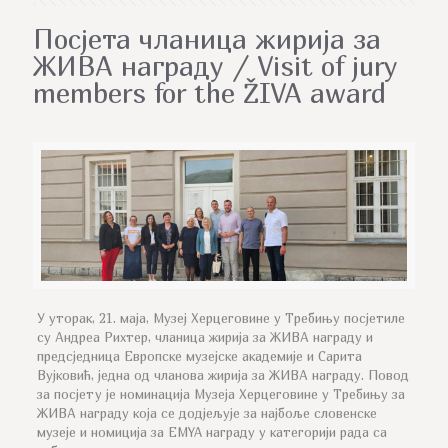
Посјета чланица жирија за
ЖИВА награду / Visit of jury
members for the ŽIVA award
У уторак, 21. маја, Музеј Херцеговине у Требињу посјетиле
су Андреа Рихтер, чланица жирија за ЖИВА награду и
предсједница Европске музејске академије и Сарита
Вујковић, једна од чланова жирија за ЖИВА награду. Повод
за посјету је номинација Музеја Херцеговине у Требињу за
ЖИВА награду која се додјељује за најбоље словенске
музеје и номиција за ЕМYA награду у категорији рада са