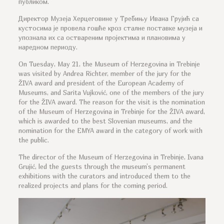
публиком.
Директор Музеја Херцеговине у Требињу Ивана Грујић са
кустосима је провела гошће кроз сталне поставке музеја и
упознала их са оствареним пројектима и плановима у
наредном периоду.
On Tuesday, May 21, the Museum of Herzegovina in Trebinje
was visited by Andrea Richter, member of the jury for the
ŽIVA award and president of the European Academy of
Museums, and Sarita Vujković, one of the members of the jury
for the ŽIVA award. The reason for the visit is the nomination
of the Museum of Herzegovina in Trebinje for the ŽIVA award,
which is awarded to the best Slovenian museums, and the
nomination for the EMYA award in the category of work with
the public.
The director of the Museum of Herzegovina in Trebinje, Ivana
Grujić, led the guests through the museum’s permanent
exhibitions with the curators and introduced them to the
realized projects and plans for the coming period.