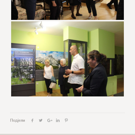
Подјели