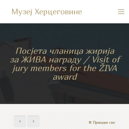
Музеј Херцеговине
Посјета чланица жирија
за ЖИВА награду / Visit of
jury members for the ŽIVA
award
Прикажи све