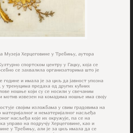
уса Музеја Херцеговине у Требињу, аутора
ултурно спортском центру у Гацку, која се
осебно се захвалила организаторима што је
е године и имала је за циљ да јавност упозна
, у тренуцима предаха од других кућних
елове ношње који су се носили у свечаним
ки мотив извезен на комадима ношње има своју
гостује својим изложбама у свим градовима на
во материјалног и нематеријалног насљеђa
ног насљеђа које их окружује, па се на
ка управо на подручју Херцеговине, као и
ине у Требињу, али је за циљ имала да се