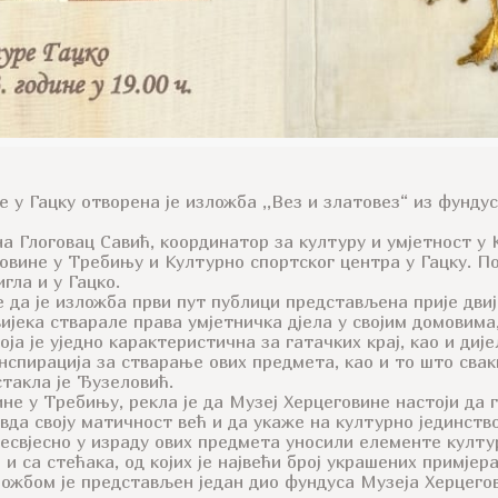
ре у Гацку отворена је изложба ,,Вез и златовез“ из фунд
Глоговац Савић, координатор за културу и умјетност у К
вине у Требињу и Културно спортског центра у Гацку. П
гла и у Гацко.
 да је изложба први пут публици представљена прије двиј
вијека стварале права умјетничка дјела у својим домовима
ја је уједно карактеристична за гатачких крај, као и диј
нспирација за стварање ових предмета, као и то што сва
стакла je Ђузеловић.
не у Требињу, рекла је да Музеј Херцеговине настоји да 
вда своју матичност већ и да укаже на културно јединст
несвјесно у израду ових предмета уносили елементе култур
 са стећака, од којих је највећи број украшених примјера
ожбом је представљен један дио фундуса Музеја Херцегов