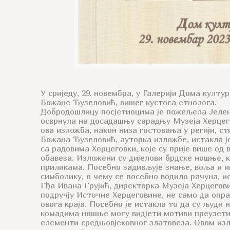
У сриједу, 29. новембра, у Галерији Дома култу
Божане Ђузеловић, вишег кустоса етнолога.
Добродошлицу посјетиоцима је пожељела Јелена 
осврнула на досадашњу сарадњу Музеја Херцего
ова изложба, након низа гостовања у регији, сти
Божана Ђузеловић, ауторка изложбе, истакла је
са радовима Херцеговки, које су прије више од 
обавеза. Изложени су дијелови брдске ношње, ко
приликама. Посебно задивљује знање, воља и и
симболику, о чему се посебно водило рачуна, и
Гђа Ивана Грујић, директорка Музеја Херцегови
подручју Источне Херцеговине, не само да опра
овога краја. Посебно је истакла то да су људи 
комадима ношње могу видјети мотиви преузети и
елементи средњовјековног златовеза. Овом изл