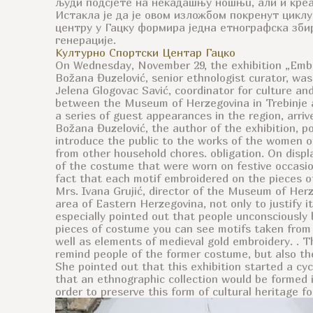
људи подсјете на некадашњу ношњu, али и кре
Истакла je да је овом изложбом покренут циклу
центру у Гацку формира једна етнографска збир
генерације.
Културно Спортски Центар Гацко
On Wednesday, November 29, the exhibition „Embr
Božana Đuzelović, senior ethnologist curator, was
Jelena Glogovac Savić, coordinator for culture an
between the Museum of Herzegovina in Trebinje an
a series of guest appearances in the region, arriv
Božana Đuzelović, the author of the exhibition, p
introduce the public to the works of the women o
from other household chores. obligation. On displa
of the costume that were worn on festive occasion
fact that each motif embroidered on the pieces o
Mrs. Ivana Grujić, director of the Museum of Herze
area of Eastern Herzegovina, not only to justify it
especially pointed out that people unconsciously
pieces of costume you can see motifs taken from 
well as elements of medieval gold embroidery. . T
remind people of the former costume, but also the
She pointed out that this exhibition started a cy
that an ethnographic collection would be formed 
order to preserve this form of cultural heritage f