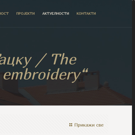
НОСТ
ПРОЈЕКТИ
АКТУЕЛНОСТИ
КОНТАКТИ
Гацку / The
 embroidery“
Прикажи све