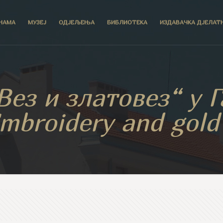
НАМА
МУЗЕЈ
ОДЈЕЉЕЊА
БИБЛИОТЕКА
ИЗДАВАЧКА ДЈЕЛАТ
Вез и златовез“ у 
Embroidery and gold