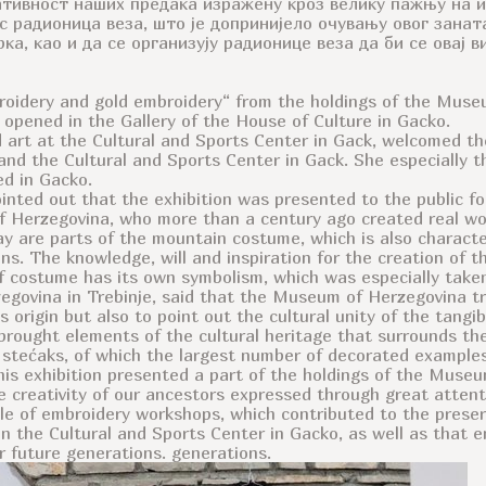
ативност наших предака изражену кроз велику пажњу на и
с радионица веза, што је допринијело очувању овог занат
ка, као и да се организују радионице веза да би се овај 
oidery and gold embroidery“ from the holdings of the Museu
 opened in the Gallery of the House of Culture in Gacko.
d art at the Cultural and Sports Center in Gack, welcomed th
d the Cultural and Sports Center in Gack. She especially tha
ed in Gacko.
ointed out that the exhibition was presented to the public f
f Herzegovina, who more than a century ago created real wor
y are parts of the mountain costume, which is also character
s. The knowledge, will and inspiration for the creation of th
f costume has its own symbolism, which was especially taken 
govina in Trebinje, said that the Museum of Herzegovina tries
s origin but also to point out the cultural unity of the tangi
 brought elements of the cultural heritage that surrounds th
stećaks, of which the largest number of decorated examples 
his exhibition presented a part of the holdings of the Museu
 creativity of our ancestors expressed through great attent
cle of embroidery workshops, which contributed to the preser
in the Cultural and Sports Center in Gacko, as well as that
or future generations. generations.