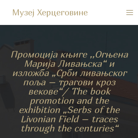
Музеј Херцеговине
Промоција књиге ,,Огњена
Марија Ливањска“ и
изложба „Срби ливањског
поља – трагови кроз
векове“/ The book
promotion and the
exhibition „Serbs of the
Livonian Field – traces
through the centuries“