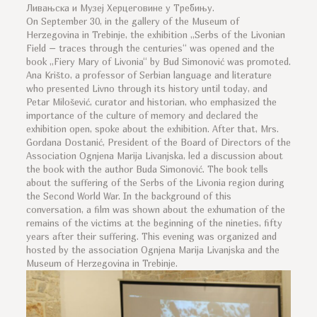
Ливањска и Музеј Херцеговине у Требињу.
On September 30, in the gallery of the Museum of
Herzegovina in Trebinje, the exhibition „Serbs of the Livonian
Field – traces through the centuries“ was opened and the
book „Fiery Mary of Livonia“ by Bud Simonović was promoted.
Ana Krišto, a professor of Serbian language and literature
who presented Livno through its history until today, and
Petar Milošević, curator and historian, who emphasized the
importance of the culture of memory and declared the
exhibition open, spoke about the exhibition. After that, Mrs.
Gordana Dostanić, President of the Board of Directors of the
Association Ognjena Marija Livanjska, led a discussion about
the book with the author Buda Simonović. The book tells
about the suffering of the Serbs of the Livonia region during
the Second World War. In the background of this
conversation, a film was shown about the exhumation of the
remains of the victims at the beginning of the nineties, fifty
years after their suffering. This evening was organized and
hosted by the association Ognjena Marija Livanjska and the
Museum of Herzegovina in Trebinje.