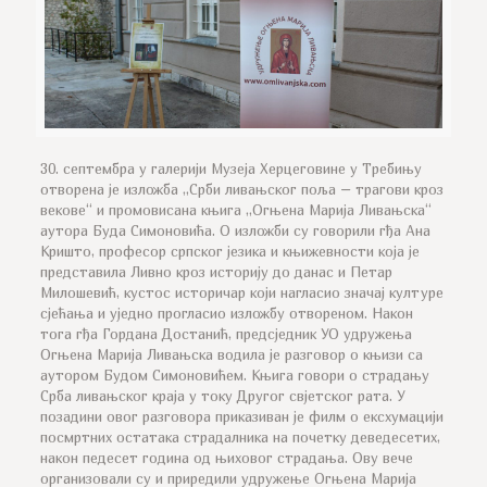
30. септембра у галерији Музеја Херцеговине у Требињу
отворена је изложба „Срби ливањског поља – трагови кроз
векове“ и промовисана књига „Огњена Марија Ливањска“
аутора Буда Симоновића. О изложби су говорили гђа Ана
Кришто, професор српског језика и књижевности која је
представила Ливно кроз историју до данас и Петар
Милошевић, кустос историчар који нагласио значај културе
сјећања и уједно прогласио изложбу отвореном. Након
тога гђа Гордана Достанић, предсједник УО удружења
Огњена Марија Ливањска водила је разговор о књизи са
аутором Будом Симоновићем. Књига говори о страдању
Срба ливањског краја у току Другог свјетског рата. У
позадини овог разговора приказиван је филм о ексхумацији
посмртних остатака страдалника на почетку деведесетих,
након педесет година од њиховог страдања. Ову вече
организовали су и приредили удружење Огњена Марија