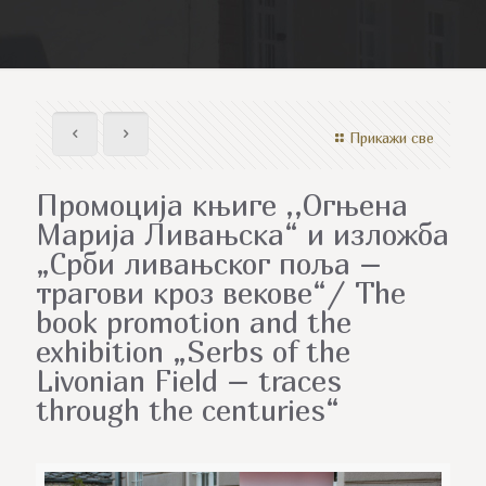
Прикажи све
Промоција књиге ,,Огњена
Марија Ливањска“ и изложба
„Срби ливањског поља –
трагови кроз векове“/ The
book promotion and the
exhibition „Serbs of the
Livonian Field – traces
through the centuries“