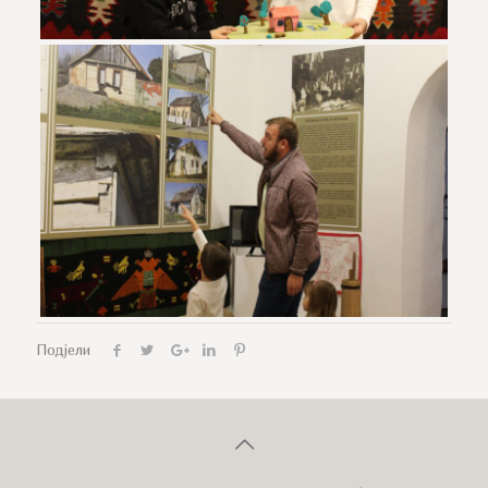
Подјели