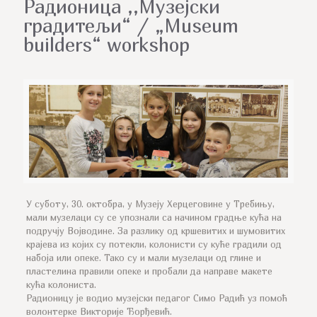
Радионица ,,Музејски
градитељи“ / „Museum
builders“ workshop
У суботу, 30. октобра, у Музеју Херцеговине у Требињу,
мали музелаци су се упознали са начином градње кућа на
подручју Војводине. За разлику од кршевитих и шумовитих
крајева из којих су потекли, колонисти су куће градили од
набоја или опеке. Тако су и мали музелаци од глине и
пластелина правили опеке и пробали да направе макете
кућа колониста.
Радионицу је водио музејски педагог Симо Радић уз помоћ
волонтерке Викторије Ђорђевић.