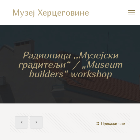
Музеј Херцеговине
Радионица ,,Музејски
градитељи“ / „Museum
builders“ workshop
Прикажи све