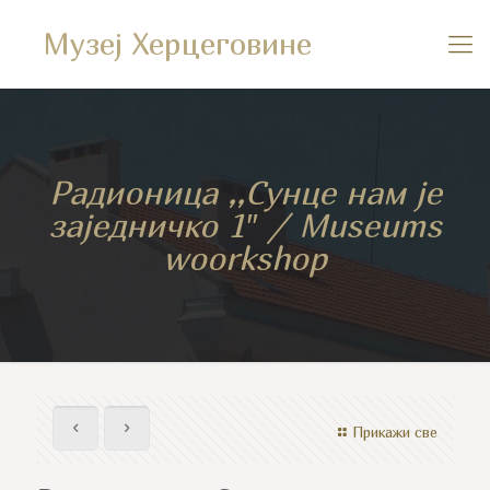
Музеј Херцеговине
Радионица ,,Сунце нам је
заједничко 1″ / Museums
woorkshop
Прикажи све