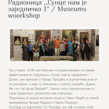
Радионица ,,Сунце нам је
заједничко 1″ / Museums
woorkshop
Од уторка, 13.09. настављамо са радионицама са нашим
пријатељима из Удружења ,,Сунце нам је заједничко“ .
Данас смо причали о Урошу Предићу и портретима које је
он насликао, а који су изложени у склопу изложбе ,,Дакле,
Ви сте тај Урош Предић?“. Након тога, портретисали су
своје пријатеље, васпитаче или породицу.
Радионицу је водио музејски педагог Симо Радић уз помоћ
приправника Лазара Радана и Павла Паовице.
Starting on September 13, Tuesday, we will continue with