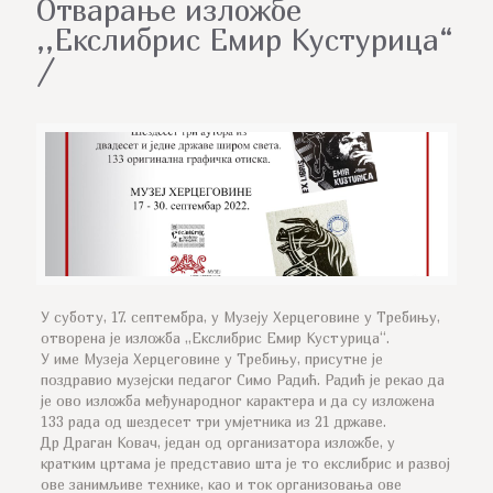
Отварање изложбе
,,Екслибрис Емир Кустурица“
/
У суботу, 17. септембра, у Музеју Херцеговине у Требињу,
отворена је изложба ,,Екслибрис Емир Кустурица“.
У име Музеја Херцеговине у Требињу, присутне је
поздравио музејски педагог Симо Радић. Радић је рекао да
је ово изложба међународног карактера и да су изложена
133 рада од шездесет три умјетника из 21 државе.
Др Драган Ковач, један од организатора изложбе, у
кратким цртама је представио шта је то екслибрис и развој
ове занимљиве технике, као и ток организовања ове