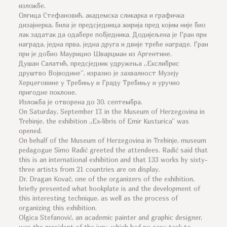
изложбе.
Олгица Стефановић, академска сликарка и графичка
дизајнерка, била је предсједница жирија пред којим није био
лак задатак да одабере побједника. Додијељена је Гран при
награда, једна прва, једна друга и двије треће награде. Гран
при је добио Маурицио Шварцман из Аргентине.
Душан Салатић, предсједник удружења ,,Екслибрис
друштво Војводине“, изразио је захвалност Музеју
Херцеговине у Требињу и Граду Требињу и уручио
пригодне поклоне.
Изложба је отворена до 30. септембра.
On Saturday, September 17, in the Museum of Herzegovina in
Trebinje, the exhibition „Ex-libris of Emir Kusturica“ ​​was
opened.
On behalf of the Museum of Herzegovina in Trebinje, museum
pedagogue Simo Radić greeted the attendees. Radić said that
this is an international exhibition and that 133 works by sixty-
three artists from 21 countries are on display.
Dr. Dragan Kovač, one of the organizers of the exhibition,
briefly presented what bookplate is and the development of
this interesting technique, as well as the process of
organizing this exhibition.
Olgica Stefanović, an academic painter and graphic designer,