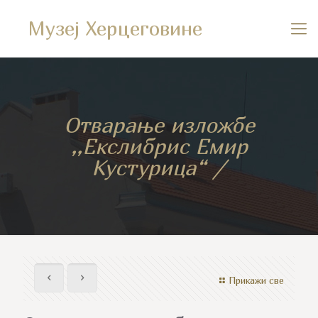
Музеј Херцеговине
Отварање изложбе
,,Екслибрис Емир
Кустурица“ /
Прикажи све