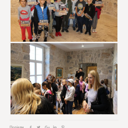
Подјели