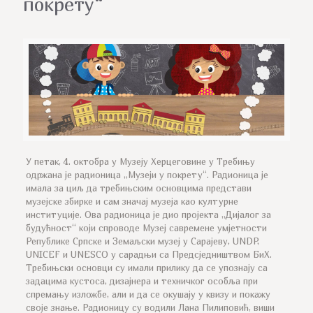
покрету“
У петак, 4. октобра у Музеју Херцеговине у Требињу
одржана је радионица „Музеји у покрету“. Радионица је
имала за циљ да требињским основцима представи
музејске збирке и сам значај музеја као културне
институције. Ова радионица је дио пројекта „Дијалог за
будућност“ који спроводе Музеј савремене умјетности
Републике Српске и Земаљски музеј у Сарајеву, UNDP,
UNICEF и UNESCO у сарадњи са Предсједништвом БиХ.
Требињски основци су имали прилику да се упознају са
задацима кустоса, дизајнера и техничког особља при
спремању изложбе, али и да се окушају у квизу и покажу
своје знање. Радионицу су водили Лана Пилиповић, виши