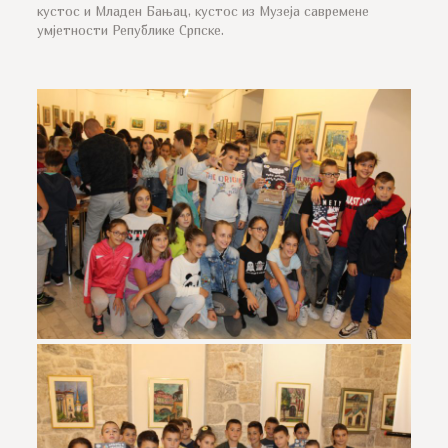
кустос и Младен Бањац, кустос из Музеја савремене
умјетности Републике Српске.