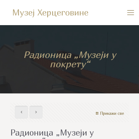
Музеј Херцеговине
Радионица „Музеји у
покрету“
Прикажи све
Радионица „Музеји у