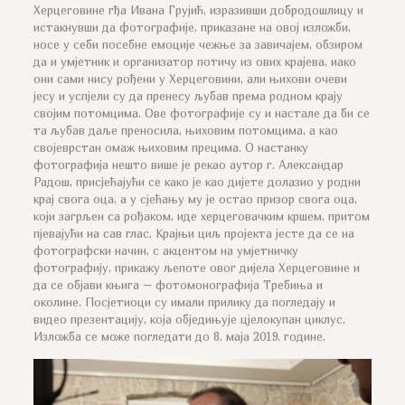
Херцеговине гђа Ивана Грујић, изразивши добродошлицу и
истакнувши да фотографије, приказане на овој изложби,
носе у себи посебне емоције чежње за завичајем, обзиром
да и умјетник и организатор потичу из ових крајева, иако
они сами нису рођени у Херцеговини, али њихови очеви
јесу и успјели су да пренесу љубав према родном крају
својим потомцима. Ове фотографије су и настале да би се
та љубав даље преносила, њиховим потомцима, а као
својеврстан омаж њиховим прецима. О настанку
фотографија нешто више је рекао аутор г. Александар
Радош, присјећајући се како је као дијете долазио у родни
крај свога оца, а у сјећању му је остао призор свога оца,
који загрљен са рођаком, иде херцеговачким кршем, притом
пјевајући на сав глас. Крајњи циљ пројекта јесте да се на
фотографски начин, с акцентом на умјетничку
фотографију, прикажу љепоте овог дијела Херцеговине и
да се објави књига – фотомонографија Требиња и
околине. Посјетиоци су имали прилику да погледају и
видео презентацију, која обједињује цјелокупан циклус.
Изложба се може погледати до 8. маја 2019. године.