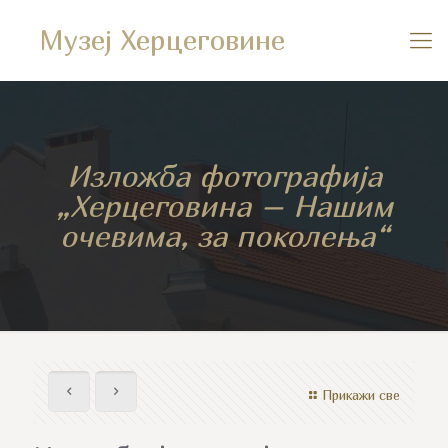
Музеј Херцеговине
Изложба фотографија
„Херцеговина – Нашим
очевима, за поколења“
Прикажи све