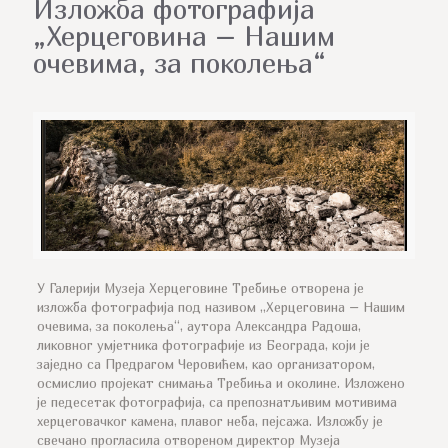
Изложба фотографија
„Херцеговина – Нашим
очевима, за поколења“
У Галерији Музеја Херцеговине Требиње отворена је
изложба фотографија под називом „Херцеговина – Нашим
очевима, за поколења“, аутора Александра Радоша,
ликовног умјетника фотографије из Београда, који је
заједно са Предрагом Черовићем, као организатором,
осмислио пројекат снимања Требиња и околине. Изложено
је педесетак фотографија, са препознатљивим мотивима
херцеговачког камена, плавог неба, пејсажа. Изложбу је
свечано прогласила отвореном директор Музеја