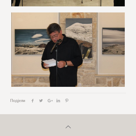
Подјели