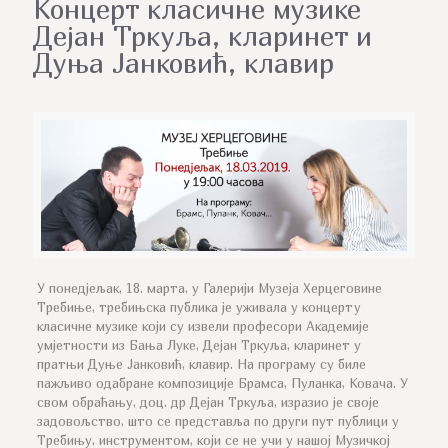
Концерт класичне музике
Дејан Тркуља, кларинет и
Дуња Јанковић, клавир
У понедјељак, 18. марта, у Галерији Музеја Херцеговине
Требиње, требињска публика је уживала у концерту
класичне музике који су извели професори Академије
умјетности из Бања Луке, Дејан Тркуља, кларинет у
пратњи Дуње Јанковић, клавир. На програму су биле
пажљиво одабране композиције Брамса, Пуланка, Ковача. У
свом обраћању, доц. др Дејан Тркуља, изразио је своје
задовољство, што се представља по други пут публици у
Требињу, инструментом, који се не учи у нашој Музичкој