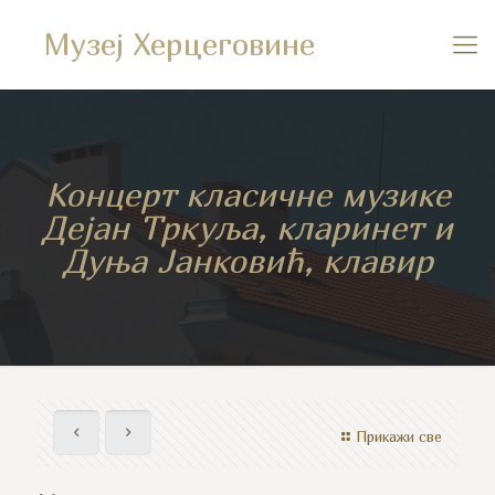
Музеј Херцеговине
Концерт класичне музике
Дејан Тркуља, кларинет и
Дуња Јанковић, клавир
Прикажи све