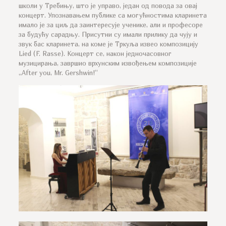
школи у Требињу, што је управо, један од повода за овај
концерт. Упознавањем публике са могућностима кларинета
имало је за циљ да заинтересује ученике, али и професоре
за будућу сарадњу. Присутни су имали прилику да чују и
звук бас кларинета, на коме је Тркуља извео композицију
Lied (F. Rasse). Концерт се, након једночасовног
музицирања, завршио врхунским извођењем композиције
„After you, Mr. Gershwin!“