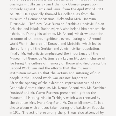
quislings – ballistas against the non-Albanian population,
primarily against Serbs and Jews, from the April War of 1941
to 1945. He especially thanked his colleagues from the
Museum of Genocide Victims, Aleksandra Mićić, Jasmina
Tutunović – Trifunov, Gavr Burazor, Strahinja Đorđević, Bojan
Arbutina and Nikola Radosavljević, who helped him prepare the
exhibition. During his address, Mr. Antonijević drew attention
to some of the most significant events during the Second
World War in the area of Kosovo and Metohija, which led to
the suffering of the Serbian and Jewish civilian population.
Finally, Mr. Antonijević emphasized the importance of the
Museum of Genocide Victims as a key institution in charge of
fostering the culture of memory of those who died during the
Second World War and the efforts that this museum
institution makes so that the victims and suffering of our
people in the Second World War are not forgotten.
After the opening of the exhibition, representatives of the
Genocide Victims Museum, Mr. Nenad Antonijević, Mr. Strahinja
Đorđević and Mr. Gavro Burazor, presented a gift to the
Museum of Herzegovina in Trebinje, which was received by
the director Mrs. Ivana Grujić and Mr. Zoran Mijanovic. It is a
photo album with photos taken during the battle on Sutjeska
in 1943. The act of presenting the gift was also attended by