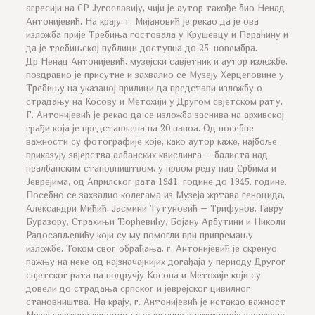
агресији на СР Југославију, чији је аутор такође био Ненад
Антонијевић. На крају, г. Мијановић је рекао да је ова
изложба прије Требиња гостовала у Крушевцу и Параћину и
да је требињској публици доступна до 25. новембра.
Др Ненад Антонијевић, музејски савјетник и аутор изложбе,
поздравио је присутне и захвалио се Музеју Херцеговине у
Требињу на указаној прилици да представи изложбу о
страдању на Косову и Метохији у Другом свјетском рату.
Г. Антонијевић је рекао да се изложба заснива на архивској
грађи која је представљена на 20 паноа. Од посебне
важности су фотографије које, како аутор каже, најбоље
приказују звјерства албанских квислинга – балиста над
неалбанским становништвом, у првом реду над Србима и
Јеврејима, од Априлског рата 1941. године до 1945. године.
Посебно се захвалио колегама из Музеја жртава геноцида,
Александри Мићић, Јасмини Тутуновић – Трифунов, Гавру
Буразору, Страхињи Ђорђевићу, Бојану Арбутини и Николи
Радосављевићу који су му помогли при припремању
изложбе. Током свог обраћања, г. Антонијевић је скренуо
пажњу на неке од најзначајнијих догађаја у периоду Другог
свјетског рата на подручју Косова и Метохије који су
довели до страдања српског и јеврејског цивилног
становништва. На крају, г. Антонијевић је истакао важност