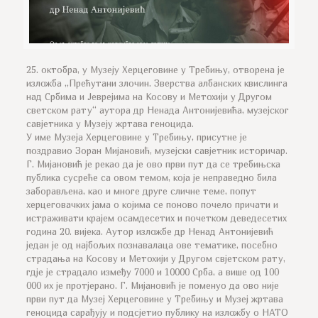
25. октобра, у Музеју Херцеговине у Требињу, отворена је
изложба ,,Прећутани злочин. Зверства албанских квислинга
над Србима и Јеврејима на Косову и Метохији у Другом
светском рату“ аутора др Ненада Антонијевића, музејског
савјетника у Музеју жртава геноцида.
У име Музеја Херцеговине у Требињу, присутне је
поздравио Зоран Мијановић, музејски савјетник историчар.
Г. Мијановић је рекао да је ово први пут да се требињска
публика сусреће са овом темом, која је неправедно била
заборављена, као и многе друге сличне теме, попут
херцеговачких јама о којима се поново почело причати и
истраживати крајем осамдесетих и почетком деведесетих
година 20. вијека. Аутор изложбе др Ненад Антонијевић
један је од најбољих познавалаца ове тематике, посебно
страдања на Косову и Метохији у Другом свјетском рату,
гдје је страдало између 7000 и 10000 Срба, а више од 100
000 их је протјерано. Г. Мијановић је поменуо да ово није
први пут да Музеј Херцеговине у Требињу и Музеј жртава
геноцида сарађују и подсјетио публику на изложбу о НАТО