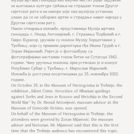
Музеја жртава геноцида као кључне институције задужене
за његовање културе сјећања на страдале током Другог
свјетског рата и на напоре које ова музејска установа
улаже да се не забораве жртве и страдање нашег народа у
Другом свјетском рату.
Након отварања изложбе, представници Музеја жртава
геноцида, г. Ненад Антонијевић, г. Страхиња Ђорђевић и г.
Гавро Буразор, уручили су поклон Музеју Херцеговине у
Требињу, који су примили директорка гђа Ивана Грујић и г.
Зоран Мијановић. Ријеч је о фотоалбуму са
фотографијама насталим током битке на Сутјесци 1943.
године. Чину уручења поклона, присуствовао је и конзул
Републике Србије у Требињу, г. Мирослав Марковић.
Изложба је доступна посјетиоцима до 25. новембра 2023.
године.
On October 25, in the Museum of Herzegovina in Trebinje, the
exhibition „Silent Crime. Atrocities of Albanian quislings
against Serbs and Jews in Kosovo and Metohija in the Second
World War“ by Dr. Nenad Antonijević, museum advisor at the
Museum of Genocide Victims, was opened.
On behalf of the Museum of Herzegovina in Trebinje, the
attendees were greeted by Zoran Mijanović, the museum
adviser and historian. Mr. Mijanović said that this is the first
time that the Trebinje audience has encountered this topic,