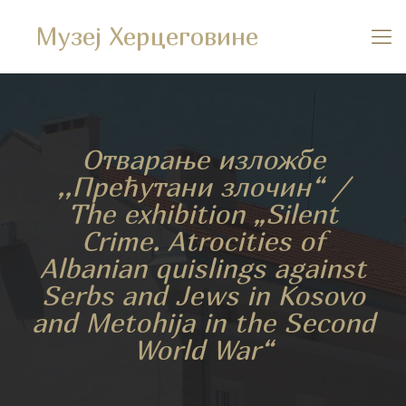
Музеј Херцеговине
Отварање изложбе
,,Прећутани злочин“ /
The exhibition „Silent
Crime. Atrocities of
Albanian quislings against
Serbs and Jews in Kosovo
and Metohija in the Second
World War“