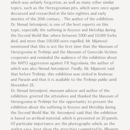
which was unfairly forgotten, as well as many other similar
topics, such as the Herzegovinian pits, which were once again
discussed and researched in the late eighties and early
nineties of the 20th century. . The author of the exhibition,
Dr. Nenad Antonijević, is one of the best experts on this
topic, especially the suffering in Kosovo and Metohija during
the Second World War, where between 7,000 and 10,000 Serbs
died, and more than 100,000 were expelled. Mr. Mijanović
mentioned that this is not the first time that the Museum of
Herzegovina in Trebinje and the Museum of Genocide Victims
cooperate and reminded the audience of the exhibition about
the NATO aggression against FR Yugoslavia, the author of
which was also Nenad Antonijević. Finally, Mr. Mijanović said
that before Trebinje, this exhibition was visited in Kruševac
and Paraćin and that it is available to the Trebinje public until
November 25.
Dr. Nenad Antonijević, museum advisor and author of the
exhibition, greeted the attendees and thanked the Museum of
Herzegovina in Trebinje for the opportunity to present the
exhibition about the suffering in Kosovo and Metohija during
the Second World War. Mr. Antonijević said that the exhibition
is based on archival material, which is presented on 20 panels.
Of particular importance are the photographs which, as the
author says, best show the atrocities committed by Albanian