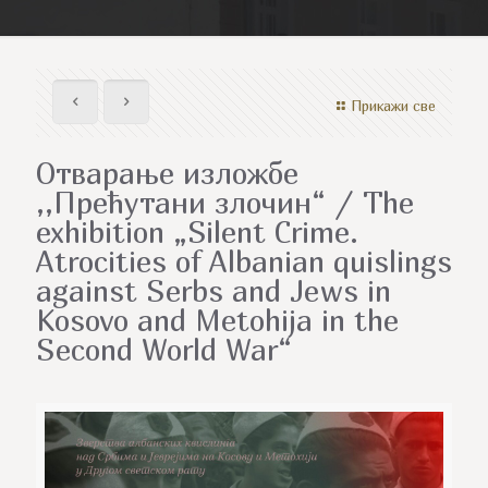
Прикажи све
Отварање изложбе
,,Прећутани злочин“ / The
exhibition „Silent Crime.
Atrocities of Albanian quislings
against Serbs and Jews in
Kosovo and Metohija in the
Second World War“