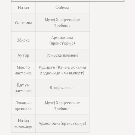
Назив
Фибула
Музеј Херцеговине
Установа
Требиње
Археолошка
Збирка
(праисторија)
Аутор
Илирска племена
Мјесто
Рудиште (Качањ локална
настанка
радионица или импорт)
Датум
5. вијек. п.н.е.
настанка
Локација
Музеј Херцеговине
оргинала
Требиње
Назив
Археолошка(праисторија)
колекције