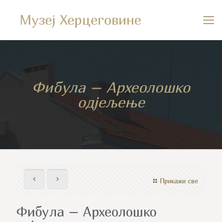
Музеј Херцеговине
Фибула – Археолошко
одјељење
Прикажи све
Фибула – Археолошко