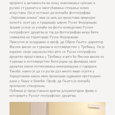
пројекте и активности на пољу повезивања српских и
руских студената и омогућавања стицања нових
искустава. Он је истакао да изложба фотографија
„Најлепша земља“ има за циљ да представи природне
љепоте, културу и традицију цијеле Руске Федерације.
Једини услов за учешће на фото-конкурсима Руског
географског друштва је тај да фотографија мора бити
снимљена на територији Руске Федерације.
Присутне је поздравио и проф. др Обрен Гњато, директор
Високе школе за туризам и хотелијерство у Требињу. Он је
изразио своје задовољство што се Руско географско
друштво представља у Требињу и што ће Висока школа за
туризам и хотелијерство бити једна од филијала овог
друштва након потписивања меморандума о сарадњи.
Такође, навео је да се руски дух много више осјети у
Херцеговини након ових промоција одржаних претходних
дана у Гацку и Билећи. Проф. др Гњато је изложбу
прогласио отвореном.
Публици је представљен кратки документарни филм о
историјату Руског географског друштва.