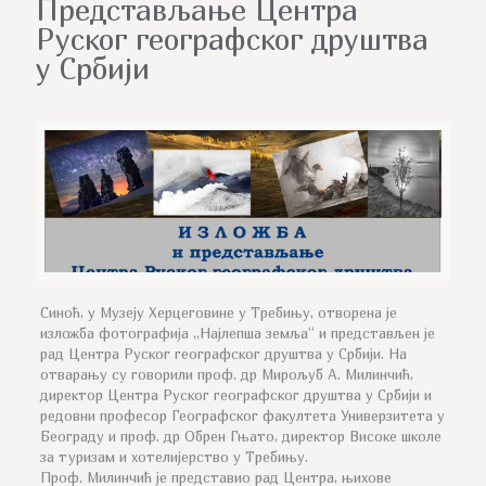
Представљање Центра
Руског географског друштва
у Србији
Синоћ, у Музеју Херцеговине у Требињу, отворена је
изложба фотографија „Најлепша земља“ и представљен је
рад Центра Руског географског друштва у Србији. На
отварању су говорили проф. др Мирољуб А. Милинчић,
директор Центра Руског географског друштва у Србији и
редовни професор Географског факултета Универзитета у
Београду и проф. др Обрен Гњато, директор Високе школе
за туризам и хотелијерство у Требињу.
Проф. Милинчић је представио рад Центра, њихове