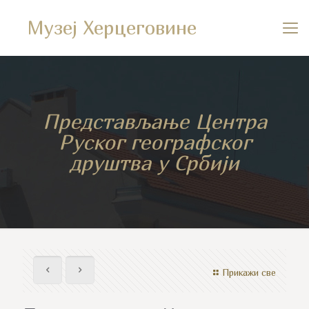
Музеј Херцеговине
Представљање Центра
Руског географског
друштва у Србији
Прикажи све