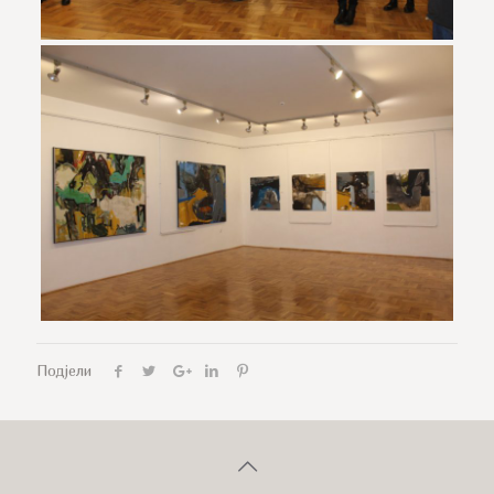
Подјели