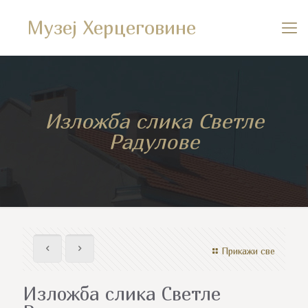
Музеј Херцеговине
Изложба слика Светле
Радулове
Прикажи све
Изложба слика Светле