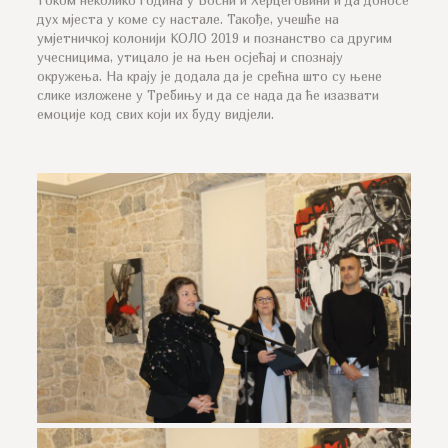
током неколико година у Босни и Херцеговини и да доносе
дух мјеста у коме су настале. Такође, учешће на
умјетничкој колонији КОЛО 2019 и познанство са другим
учесницима, утицало је на њен осјећај и спознају
окружења. На крају је додала да је срећна што су њене
слике изложене у Требињу и да се нада да ће изазвати
емоције код свих који их буду видјели.