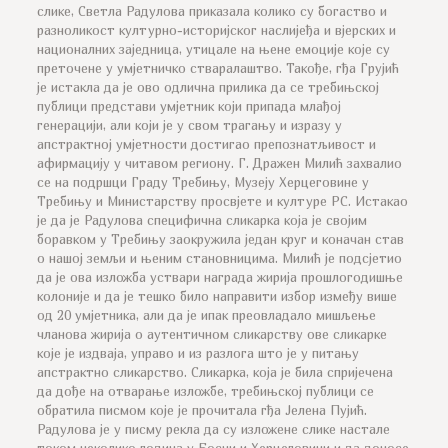
слике, Светла Радулова приказала колико су богаство и
разноликост културно-историјског наслијеђа и вјерских и
националних заједница, утицале на њене емоције које су
преточене у умјетничко стваралаштво. Такође, гђа Грујић
је истакла да је ово одлична прилика да се требињској
публици представи умјетник који припада млађој
генерацији, али који је у свом трагању и изразу у
апстрактној умјетности достигао препознатљивост и
афирмацију у читавом региону. Г. Дражен Милић захвалио
се на подршци Граду Требињу, Музеју Херцеговине у
Требињу и Министарству просвјете и културе РС. Истакао
је да је Радулова специфична сликарка која је својим
боравком у Требињу заокружила један круг и коначан став
о нашој земљи и њеним становницима. Милић је подсјетио
да је ова изложба уствари награда жирија прошлогодишње
колоније и да је тешко било направити избор између више
од 20 умјетника, али да је ипак преовладало мишљење
чланова жирија о аутентичном сликарству ове сликарке
које је издваја, управо и из разлога што је у питању
апстрактно сликарство. Сликарка, која је била спријечена
да дође на отварање изложбе, требињској публици се
обратила писмом које је прочитала гђа Јелена Пујић.
Радулова је у писму рекла да су изложене слике настале