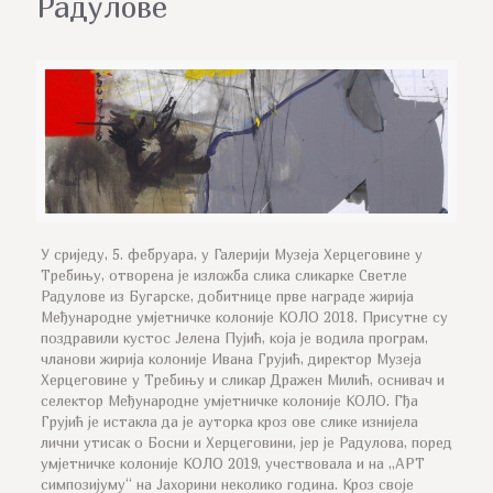
Радулове
У сриједу, 5. фебруара, у Галерији Музеја Херцеговине у
Требињу, отворена је изложба слика сликарке Светле
Радулове из Бугарске, добитнице прве награде жирија
Међународне умјетничке колоније КОЛО 2018. Присутне су
поздравили кустос Јелена Пујић, која је водила програм,
чланови жирија колоније Ивана Грујић, директор Музеја
Херцеговине у Требињу и сликар Дражен Милић, оснивач и
селектор Међународне умјетничке колоније КОЛО. Гђа
Грујић је истакла да је ауторка кроз ове слике изнијела
лични утисак о Босни и Херцеговини, јер је Радулова, поред
умјетничке колоније КОЛО 2019, учествовала и на „АРТ
симпозијуму“ на Јахорини неколико година. Кроз своје